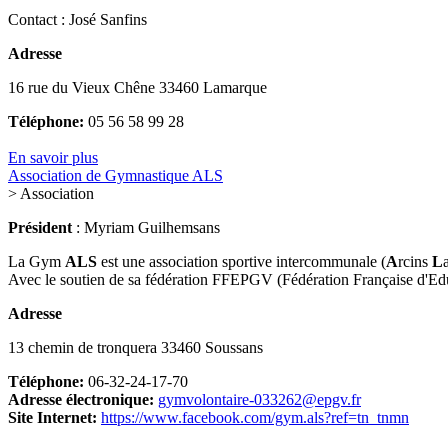
Contact : José Sanfins
Adresse
16 rue du Vieux Chêne 33460 Lamarque
Téléphone:
05 56 58 99 28
En savoir plus
Association de Gymnastique ALS
> Association
Président
: Myriam Guilhemsans
La Gym
ALS
est une association sportive intercommunale (
A
rcins
L
Avec le soutien de sa fédération FFEPGV (Fédération Française d'Ed
Adresse
13 chemin de tronquera 33460 Soussans
Téléphone:
06-32-24-17-70
Adresse électronique:
gymvolontaire-033262@epgv.fr
Site Internet:
https://www.facebook.com/gym.als?ref=tn_tnmn