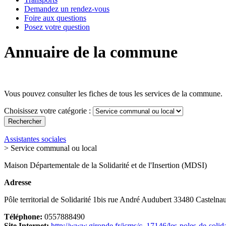
Demandez un rendez-vous
Foire aux questions
Posez votre question
Annuaire de la commune
Vous pouvez consulter les fiches de tous les services de la commune.
Choisissez votre catégorie :
Assistantes sociales
> Service communal ou local
Maison Départementale de la Solidarité et de l'Insertion (MDSI)
Adresse
Pôle territorial de Solidarité 1bis rue André Audubert 33480 Casteln
Téléphone:
0557888490
Site Internet:
http://www.gironde.fr/jcms/c_17146/les-poles-de-solida