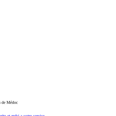
au de Médoc
rite-et-mdsi-a-votre-service