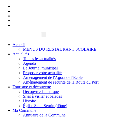
Accueil
MENUS DU RESTAURANT SCOLAIRE
Actualités
Toutes les actualités
Agenda
Le Journal municipal
Proposer votre actualité
Aménagement de l'Agora de l'Ecole
Aménagement de sécurité de la Route du Port
Tourisme et découverte
Découvrez Lamarque
Sites à visiter et balades
Histoire
Église Saint Seurin (dôme)
Ma Commune
Annuaire de la Commune