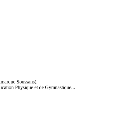
amarque
S
oussans).
ucation Physique et de Gymnastique...