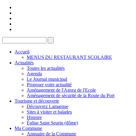
Accueil
MENUS DU RESTAURANT SCOLAIRE
Actualités
Toutes les actualités
Agenda
Le Journal municipal
Proposer votre actualité
Aménagement de l'Agora de l'Ecole
Aménagement de sécurité de la Route du Port
Tourisme et découverte
Découvrez Lamarque
Sites à visiter et balades
Histoire
Église Saint Seurin (dôme)
Ma Commune
Annuaire de la Commune