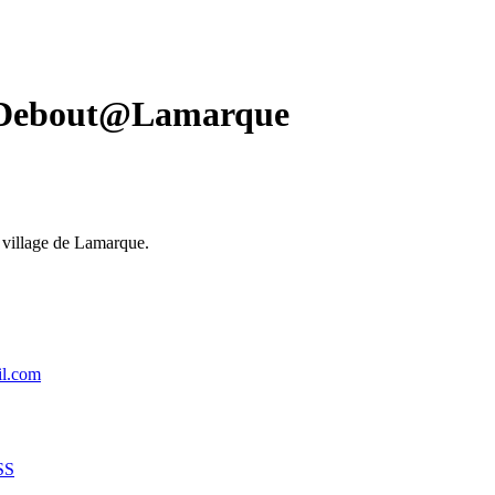
es Debout@Lamarque
e village de Lamarque.
il.com
SS