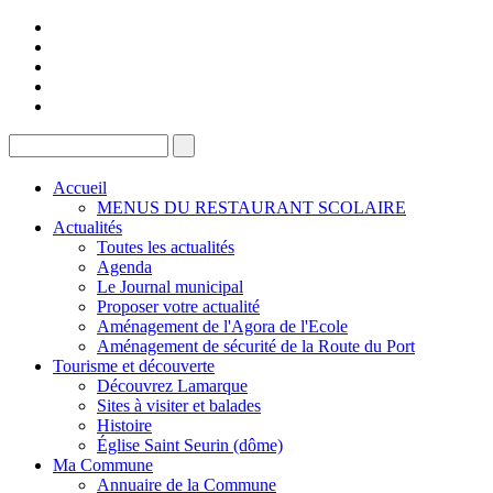
Accueil
MENUS DU RESTAURANT SCOLAIRE
Actualités
Toutes les actualités
Agenda
Le Journal municipal
Proposer votre actualité
Aménagement de l'Agora de l'Ecole
Aménagement de sécurité de la Route du Port
Tourisme et découverte
Découvrez Lamarque
Sites à visiter et balades
Histoire
Église Saint Seurin (dôme)
Ma Commune
Annuaire de la Commune