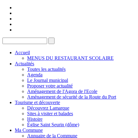
Accueil
MENUS DU RESTAURANT SCOLAIRE
Actualités
Toutes les actualités
Agenda
Le Journal municipal
Proposer votre actualité
Aménagement de l'Agora de l'Ecole
Aménagement de sécurité de la Route du Port
Tourisme et découverte
Découvrez Lamarque
Sites à visiter et balades
Histoire
Église Saint Seurin (dôme)
Ma Commune
Annuaire de la Commune