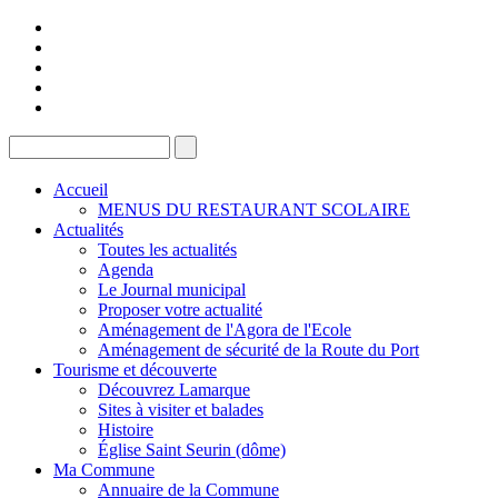
Accueil
MENUS DU RESTAURANT SCOLAIRE
Actualités
Toutes les actualités
Agenda
Le Journal municipal
Proposer votre actualité
Aménagement de l'Agora de l'Ecole
Aménagement de sécurité de la Route du Port
Tourisme et découverte
Découvrez Lamarque
Sites à visiter et balades
Histoire
Église Saint Seurin (dôme)
Ma Commune
Annuaire de la Commune